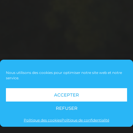
printemps
réserve naturelle
préhistoire
vidéo
été
voeux
video
SUIVEZ MOI SUR FACEBOOK
Nous utilisons des cookies pour optimiser notre site web et notre
service.
© 2026
LA NATURE EN IMAGES
ACCEPTER
THÈME PAR
ANDERS NORÉN
REFUSER
Politique des cookies
Politique de confidentialité