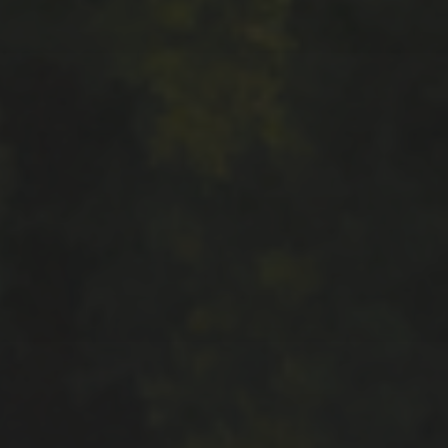
EN CONTINUANT, VOUS ACCEPTEZ LA POLITIQUE DE
automne
brame
concours
brouillard
brume
faune
eau
fagnes
exposition
fagne
fleurs
forêt
hiver
insectes
flore
givre
mammifères
migrateur
mer
montagne
neige
nuit
mimétisme
norvège
oiseaux
paysages
panoramique
parc