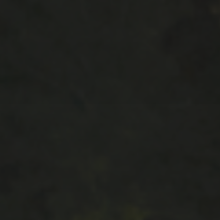
ARCHIVES
LIENS
Accéder à la liste
NEWSLETTER
Inscrivez-vous ci-dessous pour suivre les mises
à jour