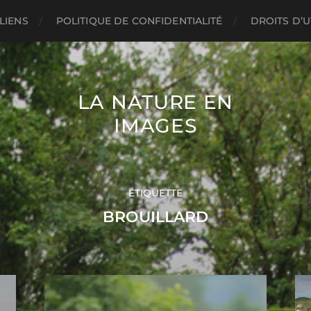
LIENS
POLITIQUE DE CONFIDENTIALITÉ
DROITS D’U
LA NATURE EN
IMAGES
ÉTIQUETTE
BROUILLARD