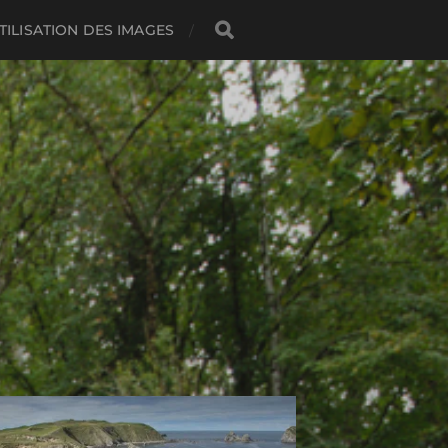
TILISATION DES IMAGES