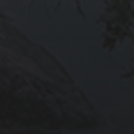
Inscrivez-vous ci-dessous pour suivre les mises
à jour
EN CONTINUANT, VOUS ACCEPTEZ LA POLITIQUE DE
automne
brame
concours
brouillard
brume
faune
eau
fagnes
exposition
fagne
fleurs
forêt
hiver
insectes
flore
givre