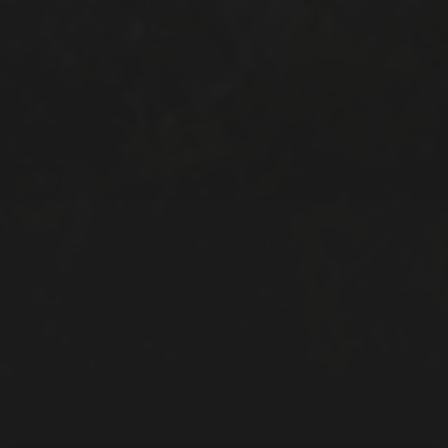
automne
brame
concours
brouillard
brume
faune
eau
fagnes
exposition
fagne
fleurs
forêt
hiver
insectes
flore
givre
mammifères
migrateur
mer
montagne
neige
nuit
mimétisme
norvège
oiseaux
paysages
panoramique
parc
printemps
réserve naturelle
préhistoire
vidéo
été
voeux
video