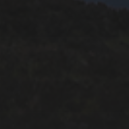
Accéder à la liste
NEWSLETTER
Inscrivez-vous ci-dessous pour suivre les mises
à jour
EN CONTINUANT, VOUS ACCEPTEZ LA POLITIQUE DE